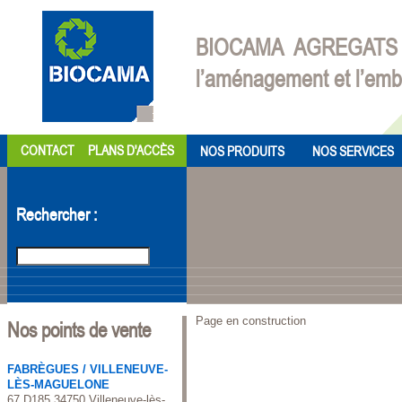
Cookies management panel
BIOCAMA AGREGATS est
l’aménagement et l’embe
CONTACT
PLANS D'ACCÈS
NOS PRODUITS
NOS SERVICES
Rechercher :
Page en construction
Nos points de vente
FABRÈGUES / VILLENEUVE-
LÈS-MAGUELONE
67 D185 34750 Villeneuve-lès-